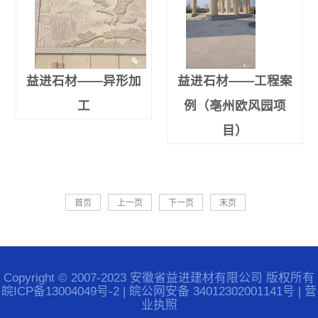
益进石材——异形加
益进石材——工程案
工
例（亳州欧风园项
目）
首页
上一页
下一页
末页
Copyright © 2007-2023 安徽省益进建材有限公司 版权所有
皖ICP备13004049号-2
|
皖公网安备 34012302001141号
|
营
业执照