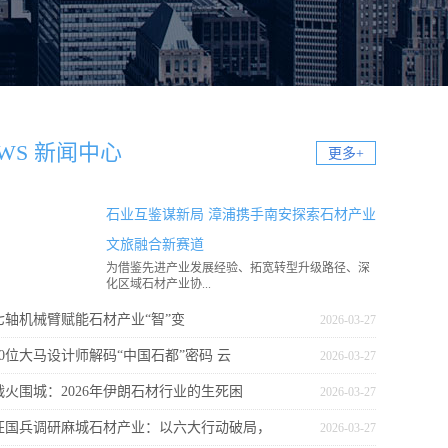
EWS 新闻中心
更多+
石业互鉴谋新局 漳浦携手南安探索石材产业
文旅融合新赛道
为借鉴先进产业发展经验、拓宽转型升级路径、深
化区域石材产业协...
七轴机械臂赋能石材产业“智”变
2026-03-27
50位大马设计师解码“中国石都”密码 云
2026-03-27
战火围城：2026年伊朗石材行业的生死困
2026-03-27
汪国兵调研麻城石材产业：以六大行动破局，
2026-03-27