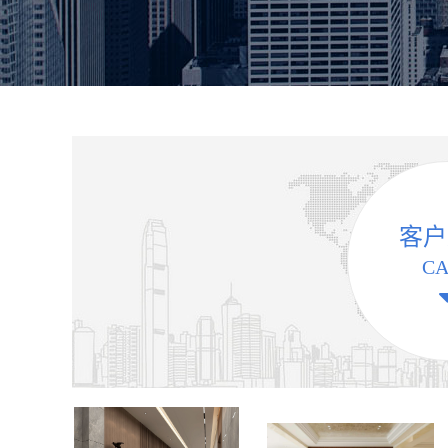
客户
CA