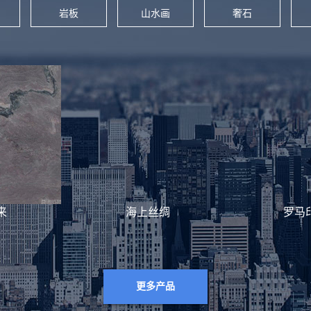
岩板
山水画
奢石
海上丝绸
罗马印象
更多产品