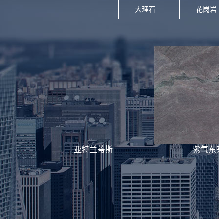
大理石
花岗岩
亚特兰蒂斯
紫气东来