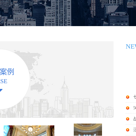
N
案例
SE